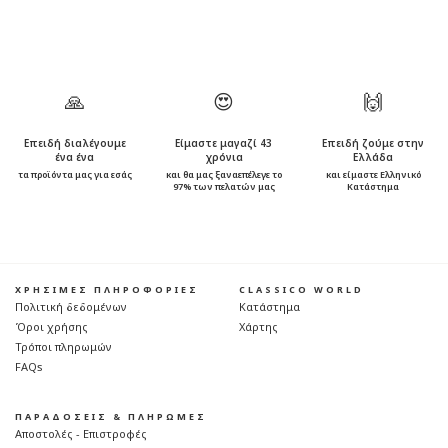
🙏
😍
🙌
Επειδή διαλέγουμε
Είμαστε μαγαζί 43
Επειδή ζούμε στην
ένα ένα
χρόνια
Ελλάδα
τα προϊόντα μας για εσάς
και θα μας ξαναεπέλεγε το
και είμαστε Ελληνικό
97% των πελατών μας
Κατάστημα
ΧΡΗΣΙΜΕΣ ΠΛΗΡΟΦΟΡΙΕΣ
CLASSICO WORLD
Πολιτική δεδομένων
Κατάστημα
Όροι χρήσης
Χάρτης
Τρόποι πληρωμών
FAQs
ΠΑΡΑΔΟΣΕΙΣ & ΠΛΗΡΩΜΕΣ
Αποστολές - Επιστροφές