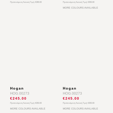
ότι θα σας παρέχει άνεση σε κάθε σας βήμα!
Hogan
Hogan
HOG.00269
HOG.00273
€270.00
€245.00
Προτεινόμενη Λιανική Τιμή:
€390.00
Προτεινόμενη Λιανική Τιμή:
€350.00
MORE COLOURS AVAILABLE