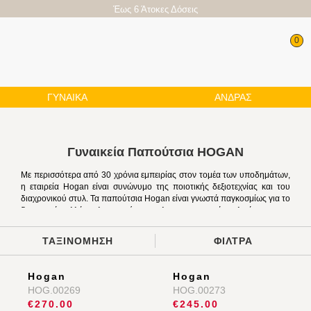
Έως 6 Άτοκες Δόσεις
0
ΓΥΝΑΙΚΑ
ΑΝΔΡΑΣ
Γυναικεία Παπούτσια HOGAN
Με περισσότερα από 30 χρόνια εμπειρίας στον τομέα των
υποδημάτων, η εταιρεία Hogan είναι συνώνυμο της ποιοτικής
δεξιοτεχνίας και του διαχρονικού στυλ. Τα παπούτσια Hogan είναι
γνωστά παγκοσμίως για το διακριτικό αλλά εκλεπτυσμένο στυλ, τα
κορυφαία υλικά και την εξαιρετική τους άνεση, ενώ όπως και τα
γυναικεία υποδήματα Inuovo
, αποτελούν την κορυφαία
ΤΑΞΙΝΟΜΗΣΗ
ΦΙΛΤΡΑ
επιλογή υποδημάτων για κάθε στιγμή της ημέρας. Αναζητήστε στη
συλλογή μας μια μεγάλη ποικιλία από sneakers Hogan, σε
διάφορους συνδυασμούς χρωμάτων και υλικών κατασκευής και
αποκτήστε το σχέδιο που σας αρέσει και σας ταιριάζει. Από
μαλακό δέρμα ή πολυτελές σουέντ, κάθε ζευγάρι παπούτσια
Hogan είναι φτιαγμένο με προσοχή και ακρίβεια, διασφαλίζοντας