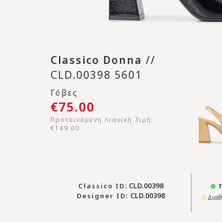
Classico Donna
//
CLD.00398 5601
Γόβες
€75.00
Προτεινόμενη Λιανική Τιμή:
€149.00
: CLD.00398
π
Classico ID
CLD.00398
Designer ID:
Διαθ