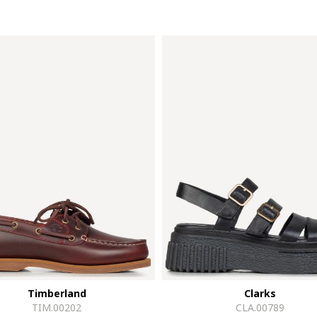
Timberland
Clarks
TIM.00202
CLA.00789