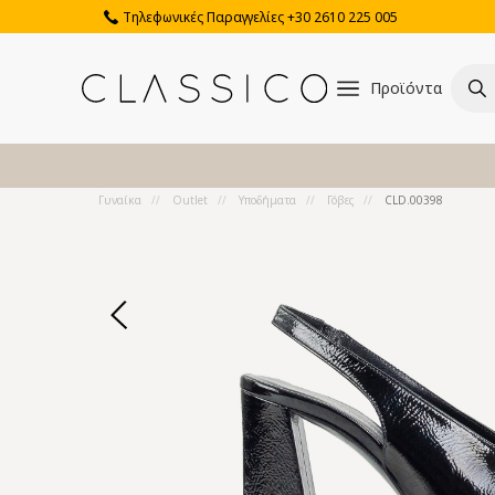
Τηλεφωνικές Παραγγελίες +30 2610 225 005
Προϊόντα
Γυναίκα
Outlet
Υποδήματα
Γόβες
CLD.00398