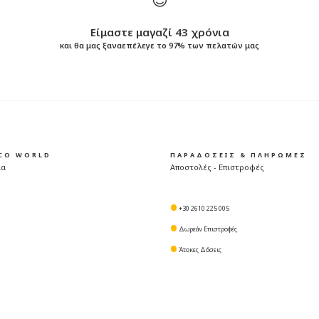
Είμαστε μαγαζί 43 χρόνια
και θα μας ξαναεπέλεγε το 97% των πελατών μας
ICO WORLD
ΠΑΡΑΔΟΣΕΙΣ & ΠΛΗΡΩΜΕΣ
μα
Αποστολές - Επιστροφές
+30 2610 225 005
Δωρεάν Επιστροφές
Άτοκες Δόσεις