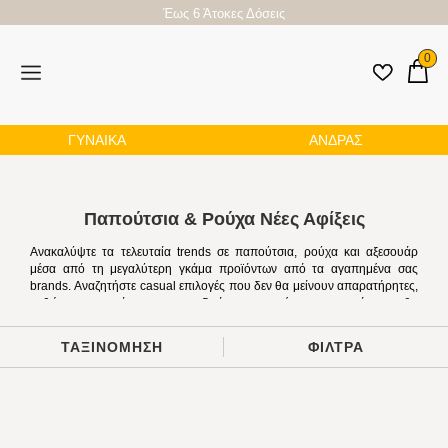
Έως 6 Άτοκες Δόσεις
0
ΓΥΝΑΙΚΑ
ΑΝΔΡΑΣ
Παπούτσια & Ρούχα Νέες Αφίξεις
Ανακαλύψτε τα τελευταία trends σε παπούτσια, ρούχα και
αξεσουάρ μέσα από τη μεγαλύτερη γκάμα προϊόντων από τα
αγαπημένα σας brands. Αναζητήστε casual επιλογές που δεν θα
μείνουν απαρατήρητες, καθώς και προτάσεις για πιο ιδιαίτερες
στιγμές σας που σίγουρα θα μείνουν αξέχαστες. Είτε επιθυμείτε
ένα statement κομμάτι ή ένα all time classic σχέδιο που θα μείνει
ΤΑΞΙΝΟΜΗΣΗ
ΦΙΛΤΡΑ
για χρόνια στη συλλογή σας, οι πιο hot προτάσεις της σεζόν
βρίσκονται στη συλλογή των νέων αφίξεών μας. Βρείτε το
προσωπικό σας στυλ και ανανεώστε τη συλλογή σας με κομμάτια
που θα σας επιτρέψουν να δημιουργήσετε τα πιο κομψά looks!