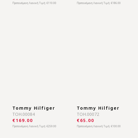
Tamaris Comfort
Tommy Hilfiger
TAC.00007
TOH.00089
€69.00
€109.00
Προτεινόμενη Λιανική Τιμή:
€110.00
Προτεινόμενη Λιανική Τιμή:
€186.00