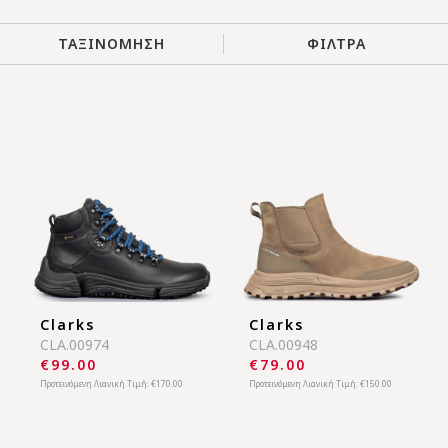
της συλλογής μας σας προσφέρουν ό,τι χρειάζεστε και έρχονται
να διεκδικήσουν μια θέση στην φετινή χειμερινή σας
γκαρνταρόμπα. Είτε σας αρέσουν οι μπότες και τα μποτάκια με
ΤΑΞΙΝΟΜΗΣΗ
ΦΙΛΤΡΑ
έντονες σόλες και ιδιαίτερες λεπτομέρειες, είτε προτιμάτε μπότες
σε κλασικά σχέδια και χρώματα, στο κατάστημά μας θα βρείτε το
σχέδιο που αναζητάτε. Μπότες σε διάφορα μήκη, από μπότες
μέχρι τον αστράγαλο, μέχρι μπότες πάνω από το γόνατο, και
υφάσματα, από δερμάτινες μέχρι καστόρινες, όλες με ζεστή
επένδυση είναι εδώ ώστε να βρείτε τα παπούτσια που θα σας
συνοδεύουν σε κάθε χειμερινή σας έξοδο. Είτε ψάχνετε για μια
ευέλικτη και άνετη επιλογή, είτε για ένα μοντέρνο και κομψό
statement, οι επώνυμες γυναικείες μπότες μας δεν θα σας
απογοητεύσουν!
Clarks
Clarks
CLA.00974
CLA.00948
€99.00
€79.00
Προτεινόμενη Λιανική Τιμή:
€170.00
Προτεινόμενη Λιανική Τιμή:
€150.00