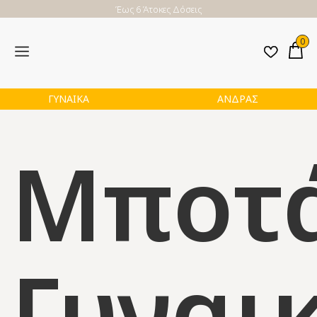
Έως 6 Άτοκες Δόσεις
0
ΓΥΝΑΙΚΑ
ΑΝΔΡΑΣ
Μποτ
Γυναι