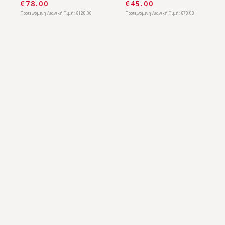
Tamaris
Tamaris
TAM.00105
TAM.00093
€78.00
€45.00
Προτεινόμενη Λιανική Τιμή:
€120.00
Προτεινόμενη Λιανική Τιμή:
€70.00