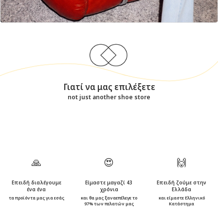
Γιατί να μας επιλέξετε
not just another shoe store
🙏
😍
🙌
Επειδή διαλέγουμε
Είμαστε μαγαζί 43
Επειδή ζούμε στην
ένα ένα
χρόνια
Ελλάδα
τα προϊόντα μας για εσάς
και θα μας ξαναεπέλεγε το
και είμαστε Ελληνικό
97% των πελατών μας
Κατάστημα