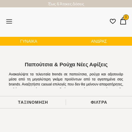
Έως 6 Άτοκες Δόσεις
0
ΓΥΝΑΙΚΑ
ΑΝΔΡΑΣ
Παπούτσια & Ρούχα Νέες Αφίξεις
Ανακαλύψτε τα τελευταία trends σε παπούτσια, ρούχα και
αξεσουάρ μέσα από τη μεγαλύτερη γκάμα προϊόντων από τα
αγαπημένα σας brands. Αναζητήστε casual επιλογές που δεν θα
μείνουν απαρατήρητες, καθώς και προτάσεις για πιο ιδιαίτερες
στιγμές σας που σίγουρα θα μείνουν αξέχαστες. Είτε επιθυμείτε
ένα statement κομμάτι ή ένα all time classic σχέδιο που θα μείνει
ΤΑΞΙΝΟΜΗΣΗ
ΦΙΛΤΡΑ
για χρόνια στη συλλογή σας, οι πιο hot προτάσεις της σεζόν
βρίσκονται στη συλλογή των νέων αφίξεών μας. Βρείτε το
προσωπικό σας στυλ και ανανεώστε τη συλλογή σας με κομμάτια
που θα σας επιτρέψουν να δημιουργήσετε τα πιο κομψά looks!