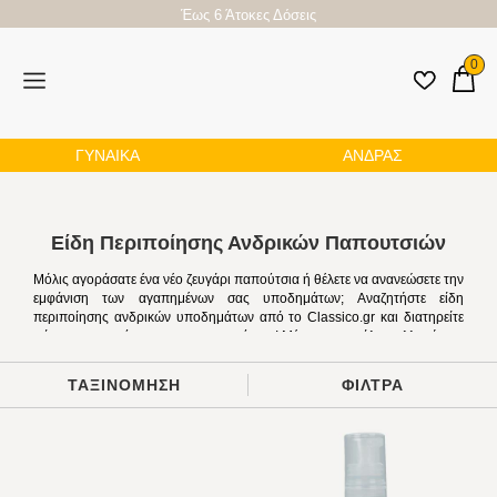
Έως 6 Άτοκες Δόσεις
0
ΓΥΝΑΙΚΑ
ΑΝΔΡΑΣ
Είδη Περιποίησης Ανδρικών Παπουτσιών
Μόλις αγοράσατε ένα νέο ζευγάρι παπούτσια ή θέλετε να
ανανεώσετε την εμφάνιση των αγαπημένων σας υποδημάτων;
Αναζητήστε είδη περιποίησης ανδρικών υποδημάτων από το
Classico.gr και διατηρείτε πάντα τα παπούτσια σας σαν
καινούργια! Μέσα στη μεγάλη συλλογή μας θα βρείτε δεκάδες
προϊόντα, όπως αφρώδη καθαριστικά ιδανικά για σκληρούς
ΤΑΞΙΝΟΜΗΣΗ
ΦΙΛΤΡΑ
λεκέδες, προστατευτικά σπρέι κατά του νερού, βούρτσες για
απομάκρυνση αποξηραμένων λεκέδων, βούρτσες για καστόρινα
υποδήματα, γυαλιστικά προϊόντα και πολλά ακόμη είδη που θα
ανανεώσουν την εμφάνιση των υποδημάτων σας. Προμηθευτείτε
ό,τι χρειάζεστε και βρείτε ακόμη περισσότερα αξεσουάρ για τα
παπούτσια σας, π.χ.
πάτους ανδρικών παπουτσιών
, στο e-