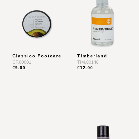
shop μας!
Classico Footcare
Timberland
CF.00001
TIM.00148
€9.00
€12.00