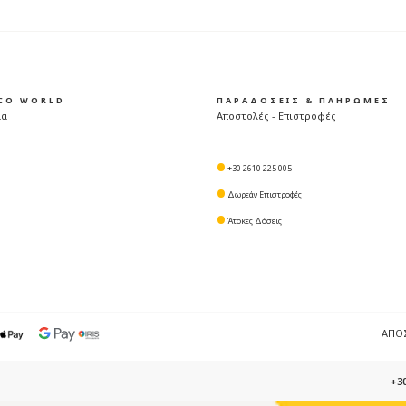
ICO WORLD
ΠΑΡΑΔΟΣΕΙΣ & ΠΛΗΡΩΜΕΣ
μα
Αποστολές - Επιστροφές
+30 2610 225 005
Δωρεάν Επιστροφές
Άτοκες Δόσεις
ΑΠΟ
+30