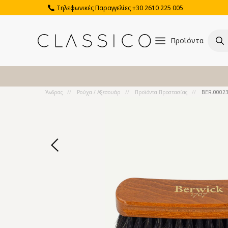
Τηλεφωνικές Παραγγελίες +30 2610 225 005
Προϊόντα
Άνδρας
Ρούχα / Αξεσουάρ
Προϊόντα Προστασίας
BER.0002