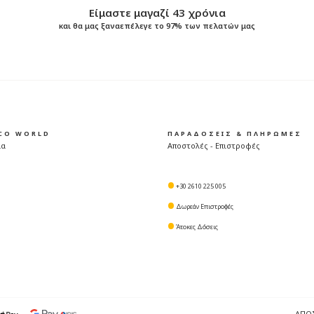
Είμαστε μαγαζί 43 χρόνια
και θα μας ξαναεπέλεγε το 97% των πελατών μας
ICO WORLD
ΠΑΡΑΔΟΣΕΙΣ & ΠΛΗΡΩΜΕΣ
μα
Αποστολές - Επιστροφές
+30 2610 225 005
Δωρεάν Επιστροφές
Άτοκες Δόσεις
ΑΠΟ