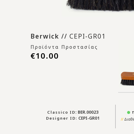
Berwick
//
CEPI-GR01
Προϊόντα Προστασίας
€10.00
: BER.00023
π
Classico ID
CEPI-GR01
Designer ID:
Διαθέ