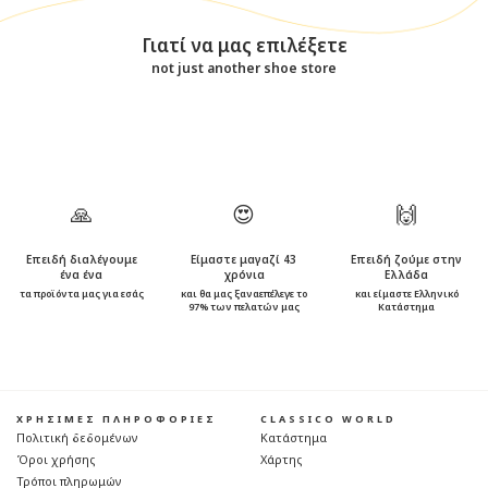
Γιατί να μας επιλέξετε
not just another shoe store
🙏
😍
🙌
Επειδή διαλέγουμε
Είμαστε μαγαζί 43
Επειδή ζούμε στην
ένα ένα
χρόνια
Ελλάδα
τα προϊόντα μας για εσάς
και θα μας ξαναεπέλεγε το
και είμαστε Ελληνικό
97% των πελατών μας
Κατάστημα
ΧΡΗΣΙΜΕΣ ΠΛΗΡΟΦΟΡΙΕΣ
CLASSICO WORLD
Πολιτική δεδομένων
Κατάστημα
Όροι χρήσης
Χάρτης
Τρόποι πληρωμών