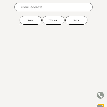
Men
Women
Both