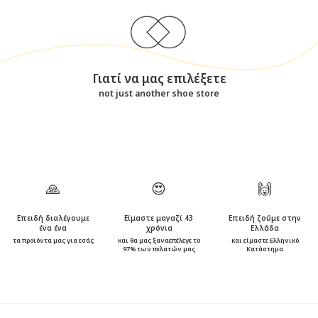
Γιατί να μας επιλέξετε
not just another shoe store
🙏
😍
🙌
Επειδή διαλέγουμε
Είμαστε μαγαζί 43
Επειδή ζούμε στην
ένα ένα
χρόνια
Ελλάδα
τα προϊόντα μας για εσάς
και θα μας ξαναεπέλεγε το
και είμαστε Ελληνικό
97% των πελατών μας
Κατάστημα