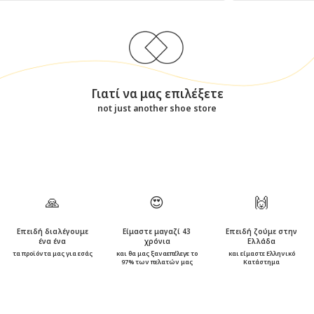
Γιατί να μας επιλέξετε
not just another shoe store
🙏
😍
🙌
Επειδή διαλέγουμε
Είμαστε μαγαζί 43
Επειδή ζούμε στην
ένα ένα
χρόνια
Ελλάδα
τα προϊόντα μας για εσάς
και θα μας ξαναεπέλεγε το
και είμαστε Ελληνικό
97% των πελατών μας
Κατάστημα