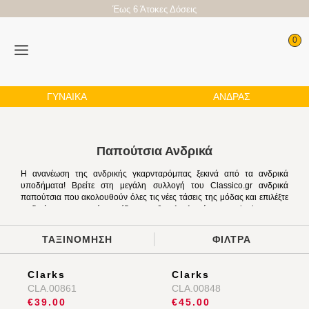
Έως 6 Άτοκες Δόσεις
0
ΓΥΝΑΙΚΑ
ΑΝΔΡΑΣ
Παπούτσια Ανδρικά
Η ανανέωση της ανδρικής γκαρνταρόμπας ξεκινά από τα ανδρικά
υποδήματα! Βρείτε στη μεγάλη συλλογή του Classico.gr ανδρικά
παπούτσια που ακολουθούν όλες τις νέες τάσεις της μόδας και
επιλέξτε τα δικά σας αγαπημένα σχέδια που θα ολοκληρώσουν τα
looks σας με τον πιο όμορφο τρόπο. Στη συλλογή μας διαθέτουμε
μεγάλη ποικιλία από casual αλλά και formal επώνυμα ανδρικά
ΤΑΞΙΝΟΜΗΣΗ
ΦΙΛΤΡΑ
υποδήματα, όπως trendy sneakers, ευκολοφόρετα μποτάκια,
μοντέρνα μοκασίνια, στιλάτα
ανδρικά boat shoes
, κομψά
oxfords και άνετα πέδιλα. Είτε επιθυμείτε να διαμορφώσετε ένα
προσεγμένο business look, είτε προτιμάτε ένα casual look, στο
Classico θα βρείτε τα πιο στιλάτα και ποιοτικά ανδρικά
παπούτσια για κάθε περίσταση!