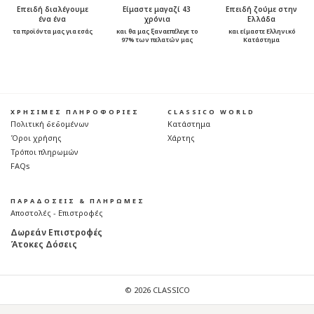
Επειδή διαλέγουμε
Είμαστε μαγαζί 43
Επειδή ζούμε στην
ένα ένα
χρόνια
Ελλάδα
τα προϊόντα μας για εσάς
και θα μας ξαναεπέλεγε το
και είμαστε Ελληνικό
97% των πελατών μας
Κατάστημα
ΧΡΗΣΙΜΕΣ ΠΛΗΡΟΦΟΡΙΕΣ
CLASSICO WORLD
Πολιτική δεδομένων
Κατάστημα
Όροι χρήσης
Χάρτης
Τρόποι πληρωμών
FAQs
ΠΑΡΑΔΟΣΕΙΣ & ΠΛΗΡΩΜΕΣ
Αποστολές - Επιστροφές
Δωρεάν Επιστροφές
Άτοκες Δόσεις
© 2026 CLASSICO