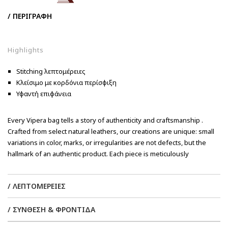
/ ΠΕΡΙΓΡΑΦΗ
Highlights
Stitching λεπτομέρειες
Κλείσιμο με κορδόνια περίσφιξη
Υφαντή επιφάνεια
Every Vipera bag tells a story of authenticity and craftsmanship .
Crafted from select natural leathers, our creations are unique: small
variations in color, marks, or irregularities are not defects, but the
hallmark of an authentic product. Each piece is meticulously
handwoven , making each bag unique. Slight variations in texture and
color are a testament to the excellence of our craftsmanship, where
/ ΛΕΠΤΟΜΕΡΕΙΕΣ
every detail is designed to enhance the style.
/ ΣΥΝΘΕΣΗ & ΦΡΟΝΤΙΔΑ