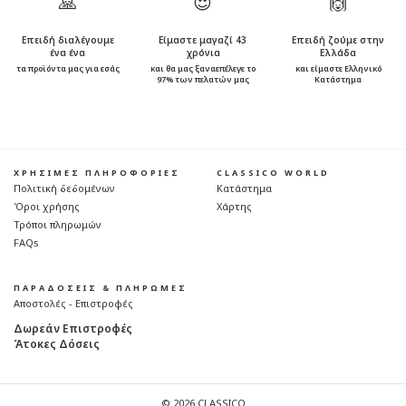
🙏
😍
🙌
Επειδή διαλέγουμε
Είμαστε μαγαζί 43
Επειδή ζούμε στην
ένα ένα
χρόνια
Ελλάδα
τα προϊόντα μας για εσάς
και θα μας ξαναεπέλεγε το
και είμαστε Ελληνικό
97% των πελατών μας
Κατάστημα
ΧΡΗΣΙΜΕΣ ΠΛΗΡΟΦΟΡΙΕΣ
CLASSICO WORLD
Πολιτική δεδομένων
Κατάστημα
Όροι χρήσης
Χάρτης
Τρόποι πληρωμών
FAQs
ΠΑΡΑΔΟΣΕΙΣ & ΠΛΗΡΩΜΕΣ
Αποστολές - Επιστροφές
Δωρεάν Επιστροφές
Άτοκες Δόσεις
© 2026 CLASSICO