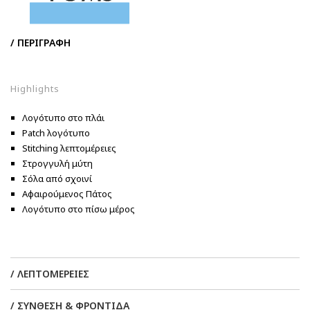
/ ΠΕΡΙΓΡΑΦΗ
Highlights
Λογότυπο στο πλάι
Patch λογότυπο
Stitching λεπτομέρειες
Στρογγυλή μύτη
Σόλα από σχοινί
Αφαιρούμενος Πάτος
Λογότυπο στο πίσω μέρος
Keep the vacation going with our endless summer-inspired Alpargata
Rope slip-on. The island vibes rope wrap, nautical striped upper and
/ ΛΕΠΤΟΜΕΡΕΙΕΣ
cushy CloudBound™ insoles make this breezy espadrille the perfect
addition to any laid-back look.
/ ΣΥΝΘΕΣΗ & ΦΡΟΝΤΙΔΑ