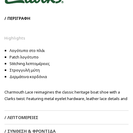
/ ΠΕΡΙΓΡΑΦΗ
Highlights
Λογότυπο στο πλάι
Patch λογότυπο
Stitching λεπτομέρειες
Στρογγυλή μύτη
Δερμάτινα κορδόνια
Charmouth Lace reimagines the classic heritage boat shoe with a
Clarks twist. Featuring metal eyelet hardware, leather lace details and
a slim rubber outsole, this shoe showcases a contrasting moc stitch
for a timeless look. It's complete with a bespoke woven Clarks label
/ ΛΕΠΤΟΜΕΡΕΙΕΣ
for a distinctive touch.
/ ΣΥΝΘΕΣΗ & ΦΡΟΝΤΙΔΑ