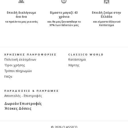
🙏
😍
🙌
Επειδή διαλέγουμε
Είμαστε μαγαζί 43
Επειδή ζούμε στην
ένα ένα
χρόνια
Ελλάδα
τα προϊόντα μας για εσάς
και θα μας ξαναεπέλεγε το
και είμαστε Ελληνικό
97% των πελατών μας
Κατάστημα
ΧΡΗΣΙΜΕΣ ΠΛΗΡΟΦΟΡΙΕΣ
CLASSICO WORLD
Πολιτική δεδομένων
Κατάστημα
Όροι χρήσης
Χάρτης
Τρόποι πληρωμών
FAQs
ΠΑΡΑΔΟΣΕΙΣ & ΠΛΗΡΩΜΕΣ
Αποστολές - Επιστροφές
Δωρεάν Επιστροφές
Άτοκες Δόσεις
© 2026 CLASSICO