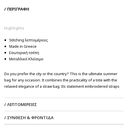
/ ΠΕΡΙΓΡΑΦΗ
Highlights
Stitching λεπτομέρειες
Made in Greece
Εσωτερική τσέπη
Μεταλλικό Κλείσιμο
Do you prefer the city or the country? This is the ultimate summer
bag for any occasion. It combines the practicality of a tote with the
relaxed elegance of a straw bag. Its statement embroidered straps
are the perfect addition to the effortless style that the Park House
brand is known for and a modern approach to the beloved raffia
/ ΛΕΠΤΟΜΕΡΕΙΕΣ
bags.
/ ΣΥΝΘΕΣΗ & ΦΡΟΝΤΙΔΑ