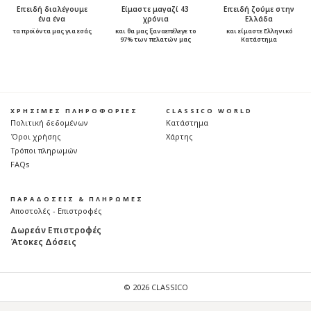
Επειδή διαλέγουμε
Είμαστε μαγαζί 43
Επειδή ζούμε στην
ένα ένα
χρόνια
Ελλάδα
τα προϊόντα μας για εσάς
και θα μας ξαναεπέλεγε το
και είμαστε Ελληνικό
97% των πελατών μας
Κατάστημα
ΧΡΗΣΙΜΕΣ ΠΛΗΡΟΦΟΡΙΕΣ
CLASSICO WORLD
Πολιτική δεδομένων
Κατάστημα
Όροι χρήσης
Χάρτης
Τρόποι πληρωμών
FAQs
ΠΑΡΑΔΟΣΕΙΣ & ΠΛΗΡΩΜΕΣ
Αποστολές - Επιστροφές
Δωρεάν Επιστροφές
Άτοκες Δόσεις
© 2026 CLASSICO