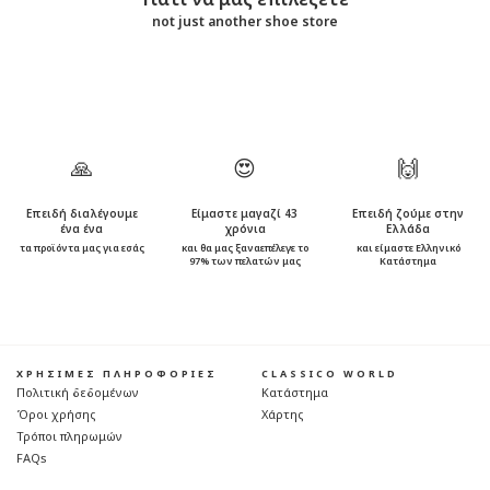
not just another shoe store
🙏
😍
🙌
Επειδή διαλέγουμε
Είμαστε μαγαζί 43
Επειδή ζούμε στην
ένα ένα
χρόνια
Ελλάδα
τα προϊόντα μας για εσάς
και θα μας ξαναεπέλεγε το
και είμαστε Ελληνικό
97% των πελατών μας
Κατάστημα
ΧΡΗΣΙΜΕΣ ΠΛΗΡΟΦΟΡΙΕΣ
CLASSICO WORLD
Πολιτική δεδομένων
Κατάστημα
Όροι χρήσης
Χάρτης
Τρόποι πληρωμών
FAQs