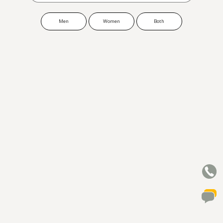
Men
Women
Both