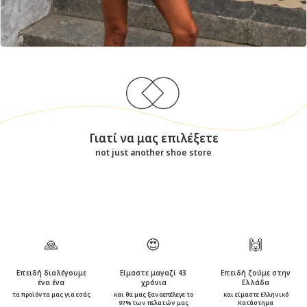
Γιατί να μας επιλέξετε
not just another shoe store
🙏
😍
🙌
Επειδή διαλέγουμε
Είμαστε μαγαζί 43
Επειδή ζούμε στην
ένα ένα
χρόνια
Ελλάδα
τα προϊόντα μας για εσάς
και θα μας ξαναεπέλεγε το
και είμαστε Ελληνικό
97% των πελατών μας
Κατάστημα