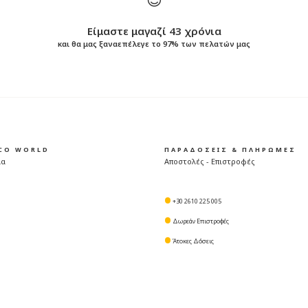
Είμαστε μαγαζί 43 χρόνια
και θα μας ξαναεπέλεγε το 97% των πελατών μας
ICO WORLD
ΠΑΡΑΔΟΣΕΙΣ & ΠΛΗΡΩΜΕΣ
μα
Αποστολές - Επιστροφές
+30 2610 225 005
Δωρεάν Επιστροφές
Άτοκες Δόσεις