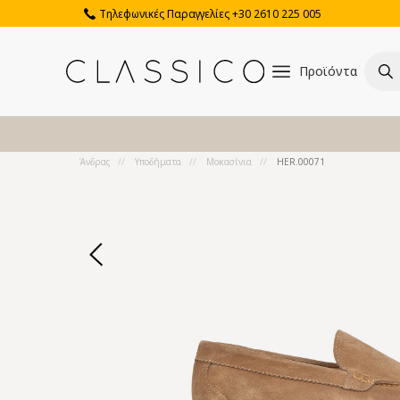
Τηλεφωνικές Παραγγελίες +30 2610 225 005
Προϊόντα
Άνδρας
Υποδήματα
Μοκασίνια
HER.00071