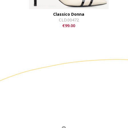
Classico Donna
CLD.00472
€99.00
🙏