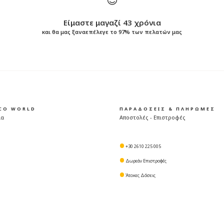
Είμαστε μαγαζί 43 χρόνια
και θα μας ξαναεπέλεγε το 97% των πελατών μας
ICO WORLD
ΠΑΡΑΔΟΣΕΙΣ & ΠΛΗΡΩΜΕΣ
μα
Αποστολές - Επιστροφές
+30 2610 225 005
Δωρεάν Επιστροφές
Άτοκες Δόσεις