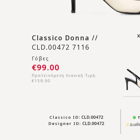
Classico Donna
//
CLD.00472 7116
Γόβες
€99.00
Προτεινόμενη Λιανική Τιμή:
€159.00
: CLD.00472
π
Classico ID
CLD.00472
Designer ID:
Διαθέ