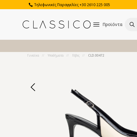
Τηλεφωνικές Παραγγελίες +30 2610 225 005
Προϊόντα
Γυναίκα
Υποδήματα
Γόβες
CLD.00472