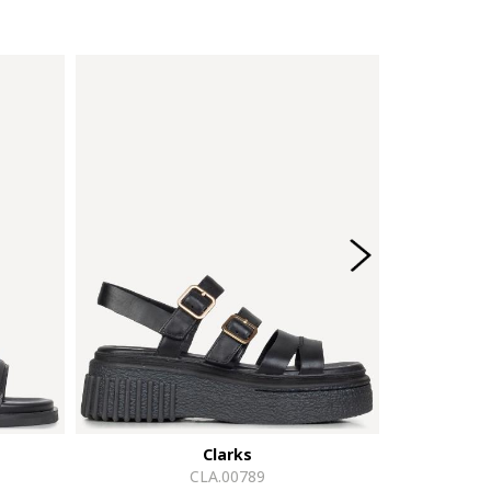
Clarks
CLA.00789