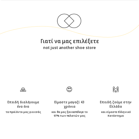
Γιατί να μας επιλέξετε
not just another shoe store
🙏
😍
🙌
Επειδή διαλέγουμε
Είμαστε μαγαζί 43
Επειδή ζούμε στην
ένα ένα
χρόνια
Ελλάδα
τα προϊόντα μας για εσάς
και θα μας ξαναεπέλεγε το
και είμαστε Ελληνικό
97% των πελατών μας
Κατάστημα